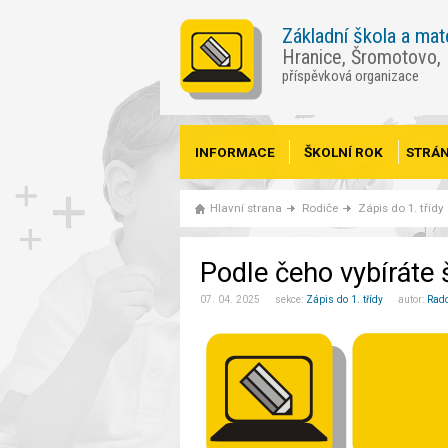
Základní škola a mat
Hranice, Šromotovo,
příspěvková organizace
INFORMACE
ŠKOLNÍ ROK
STRÁN
Hlavní strana
Rodiče
Zápis do 1. třídy
Podle čeho vybíráte 
07. 04. 2025 sekce:
Zápis do 1. třídy
autor:
Rad