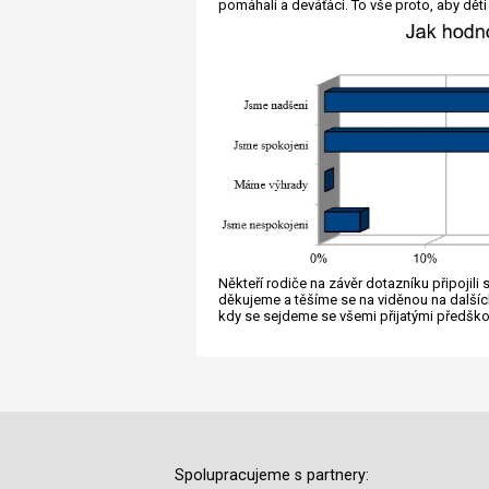
pomáhali a deváťáci. To vše proto, aby děti
Někteří rodiče na závěr dotazníku připojil
děkujeme a těšíme se na viděnou na dalších 
kdy se sejdeme se všemi přijatými předško
Spolupracujeme s partnery: