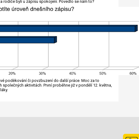
 a rodiče byli u zápisu spokojeni. Povedlo se nám to?
i své poděkování či povzbuzení do další práce. Moc za to
společných aktivitách. První proběhne již v pondělí 12. května,
láky.