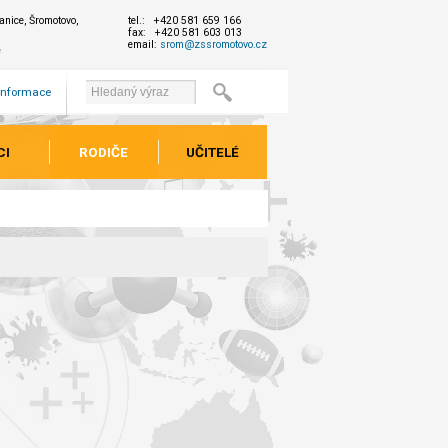
nice, Šromotovo,
tel.: +420 581 659 166
fax: +420 581 603 013
email:
srom@zssromotovo.cz
e
 informace
CI
RODIČE
UČITELÉ