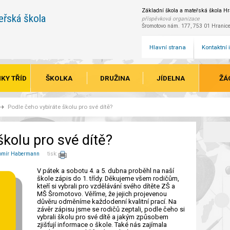
Základní škola a mateřská škola Hra
eřská škola
příspěvková organizace
Šromotovo nám. 177, 753 01 Hranic
Hlavní strana
Kontaktní
KY TŘÍD
ŠKOLKA
DRUŽINA
JÍDELNA
ŽÁ
Podle čeho vybíráte školu pro své dítě?
školu pro své dítě?
omír Habermann
tisk:
V pátek a sobotu 4. a 5. dubna proběhl na naší
škole zápis do 1. třídy. Děkujeme všem rodičům,
kteří si vybrali pro vzdělávání svého dítěte ZŠ a
MŠ Šromotovo. Věříme, že jejich projevenou
důvěru odměníme každodenní kvalitní prací. Na
závěr zápisu jsme se rodičů zeptali, podle čeho si
vybrali školu pro své dítě a jakým způsobem
zjišťují informace o škole. Také nás zajímala