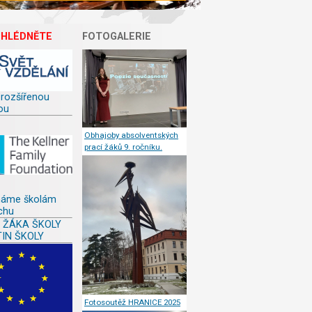
EHLÉDNĚTE
FOTOGALERIE
 rozšířenou
ou
Obhajoby absolventských
prací žáků 9. ročníku.
áme školám
chu
L ŽÁKA ŠKOLY
TIN ŠKOLY
Fotosoutěž HRANICE 2025