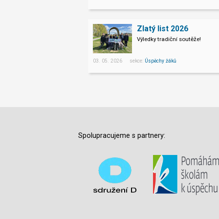
Zlatý list 2026
Výledky tradiční soutěže!
03. 05. 2026 sekce:
Úspěchy žáků
Spolupracujeme s partnery: