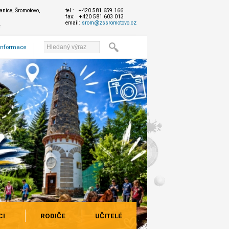
nice, Šromotovo,
tel.: +420 581 659 166
fax: +420 581 603 013
email:
srom@zssromotovo.cz
e
 informace
CI
RODIČE
UČITELÉ