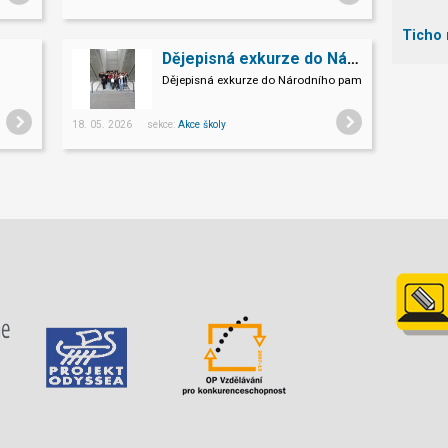
Ticho 
Dějepisná exkurze do Národního památníku II. sv. války v Hrabyni
Dějepisná exkurze do Národního památníku II. světové
18. 05. 2026 sekce:
Akce školy