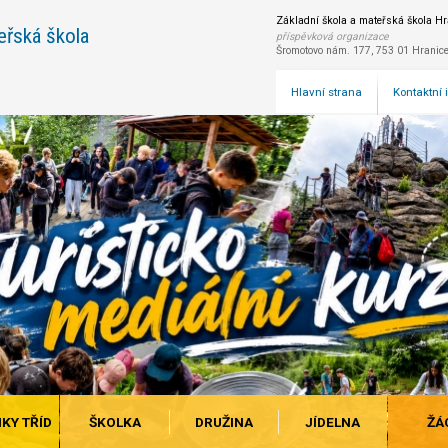
Základní škola a mateřská škola Hra
eřská škola
příspěvková organizace
Šromotovo nám. 177, 753 01 Hranic
Hlavní strana
Kontaktní
KY TŘÍD
ŠKOLKA
DRUŽINA
JÍDELNA
ŽÁ