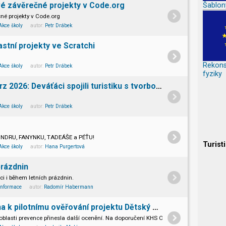
své závěrečné projekty v Code.org
Šablon
čné projekty v Code.org
Akce školy
autor:
Petr Drábek
lastní projekty ve Scratchi
Rekons
Akce školy
autor:
Petr Drábek
fyziky
Turisticko-mediální kurz 2026: Deváťáci spojili turistiku s tvorbou vlastních filmů
Akce školy
autor:
Petr Drábek
 ONDRU, FANYNKU, TADEÁŠE a PÉŤU!
Turist
Akce školy
autor:
Hana Purgertová
rázdnin
i i během letních prázdnin.
Informace
autor:
Radomír Habermann
Naše škola byla vybrána k pilotnímu ověřování projektu Dětský úsměv
blasti prevence přinesla další ocenění. Na doporučení KHS Olomouckého kraje jsme by