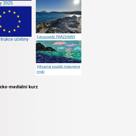
y 2025
Fotosoutěž PRÁZDNINY
trukce učebny
Výtvarná soutěž malujeme
myší
icko-mediální kurz
li zařazeni mezi pilotní školy projektu Dětský úsměv, který vede děti ke správné pé