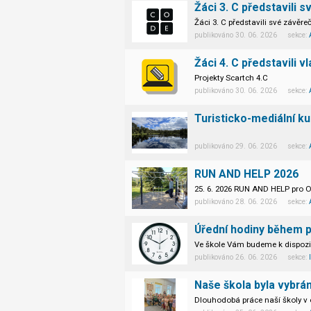
Žáci 3. C představili 
Žáci 3. C představili své závěre
publikováno 30. 06. 2026 sekce:
Žáci 4. C představili v
Projekty Scartch 4.C
publikováno 30. 06. 2026 sekce:
publikováno 29. 06. 2026 sekce:
RUN AND HELP 2026
25. 6. 2026 RUN AND HELP pro
publikováno 28. 06. 2026 sekce:
Úřední hodiny během p
Ve škole Vám budeme k dispozic
publikováno 26. 06. 2026 sekce:
Dlouhodobá práce naší školy v o