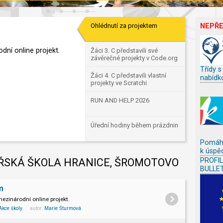
Ohlédnutí za projektem
NEPŘ
dní online projekt.
Žáci 3. C představili své
závěrečné projekty v Code.org
Třídy s
Žáci 4. C představili vlastní
nabídk
projekty ve Scratchi
RUN AND HELP 2026
Úřední hodiny během prázdnin
Pomáh
k úspě
ŘSKÁ ŠKOLA HRANICE, ŠROMOTOVO
PROFI
BULLE
m
mezinárodní online projekt.
Akce školy
autor:
Marie Šturmová