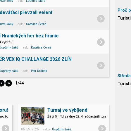
Akce školy
autor:
Ludmila Malá
Proč p
deváťáci převzali velení
Turist
Akce školy
autor:
Kateřina Černá
i Hranických her bez hranic
A vyhráli.
Úspěchy žáků
autor:
Kateřina Černá
 ČR VEX IQ CHALLANGE 2026 ZLÍN
Úspěchy žáků
autor:
Petr Drábek
Středa
›
»
1/44
Turist
oru!
Turnaj ve vybíjené
chno to kamení.
Žáci 5. tříd se dne 29. 4. zúčastnili turnaje ve vybíjené.
06. 05. 2026 sekce:
Úspěchy žáků