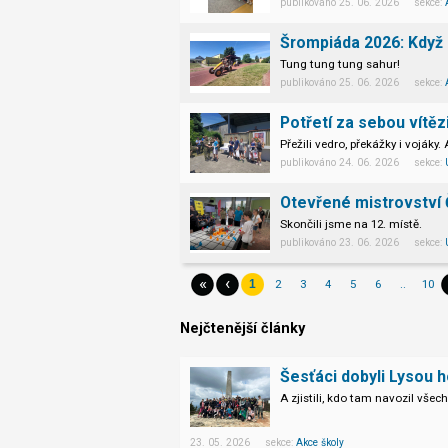
publikováno 25. 06. 2026 sekce:
Šrompiáda 2026: Když 
Tung tung tung sahur!
publikováno 25. 06. 2026 sekce:
Potřetí za sebou vítěz
Přežili vedro, překážky i vojáky. 
publikováno 24. 06. 2026 sekce:
Otevřené mistrovství
Skončili jsme na 12. místě.
publikováno 23. 06. 2026 sekce:
«
‹
2
3
4
5
6
..
10
1
Nejčtenější články
Šesťáci dobyli Lysou h
A zjistili, kdo tam navozil vše
23. 05. 2026 sekce:
Akce školy