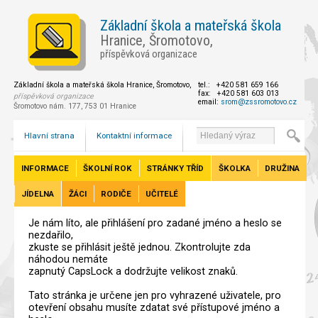
Základní škola a mateřská škola
Hranice, Šromotovo,
příspěvková organizace
Základní škola a mateřská škola Hranice, Šromotovo,
tel.: +420 581 659 166
fax: +420 581 603 013
příspěvková organizace
email:
srom@zssromotovo.cz
Šromotovo nám. 177, 753 01 Hranice
Hlavní strana
Kontaktní informace
INFORMACE
ŠKOLNÍ ROK
STRÁNKY TŘÍD
ŠKOLKA
DRUŽINA
JÍDELNA
ŽÁCI
RODIČE
UČITELÉ
Je nám líto, ale přihlášení pro zadané jméno a heslo se
nezdařilo,
zkuste se přihlásit ještě jednou. Zkontrolujte zda
náhodou nemáte
zapnutý CapsLock a dodržujte velikost znaků.
Tato stránka je určene jen pro vyhrazené uživatele, pro
otevření obsahu musíte zdatat své přístupové jméno a