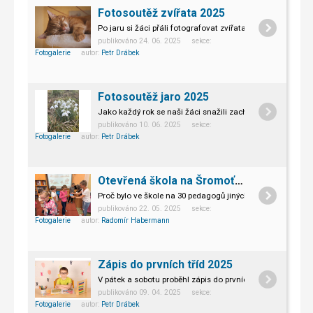
Fotosoutěž zvířata 2025
Po jaru si žáci přáli fotografovat zvířata, uspořádali jsm
publikováno 24. 06. 2025 sekce:
Fotogalerie
autor:
Petr Drábek
Fotosoutěž jaro 2025
Jako každý rok se naši žáci snažili zachytit jaro v jeho ne
publikováno 10. 06. 2025 sekce:
Fotogalerie
autor:
Petr Drábek
Otevřená škola na Šromoťáku
Proč bylo ve škole na 30 pedagogů jiných škol?
Doplněno o 
publikováno 22. 05. 2025 sekce:
Fotogalerie
autor:
Radomír Habermann
Zápis do prvních tříd 2025
V pátek a sobotu proběhl zápis do prvních tříd
publikováno 09. 04. 2025 sekce:
Fotogalerie
autor:
Petr Drábek