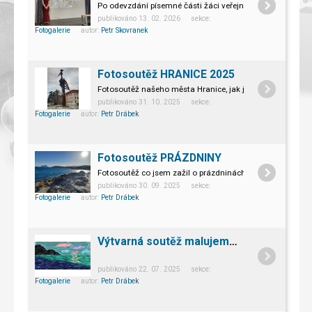
Po odevzdání písemné části žáci veřejně a před komisí ob
publikováno 13. 02. 2026 sekce:
Fotogalerie
autor:
Petr Skovranek
Fotosoutěž HRANICE 2025
Fotosoutěž našeho města Hranice, jak jej vidí žáci naší šk
publikováno 31. 10. 2025 sekce:
Fotogalerie
autor:
Petr Drábek
Fotosoutěž PRÁZDNINY
Fotosoutěž co jsem zažil o prázdninách
publikováno 30. 09. 2025 sekce:
Fotogalerie
autor:
Petr Drábek
Výtvarná soutěž malujeme myší
publikováno 22. 07. 2025 sekce:
Fotogalerie
autor:
Petr Drábek