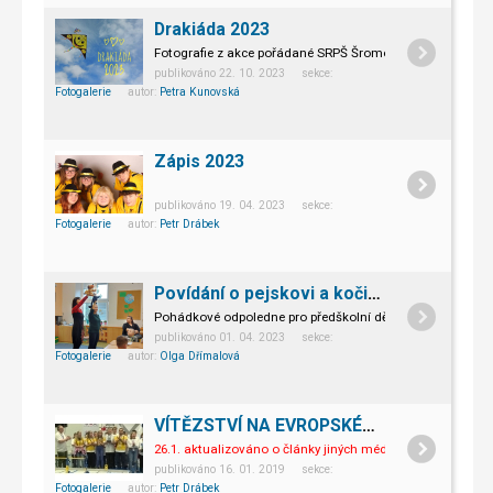
Drakiáda 2023
Fotografie z akce pořádané SRPŠ Šromotovo.
publikováno 22. 10. 2023 sekce:
Fotogalerie
autor:
Petra Kunovská
Zápis 2023
publikováno 19. 04. 2023 sekce:
Fotogalerie
autor:
Petr Drábek
Povídání o pejskovi a kočičce
Pohádkové odpoledne pro předškolní děti, biudoucí prvňáč
publikováno 01. 04. 2023 sekce:
Fotogalerie
autor:
Olga Dřímalová
VÍTĚZSTVÍ NA EVROPSKÉM MISTROVSTVÍ VEX IQ ROBOTICS VE FINSKU
26.1. aktualizováno o články jiných médií.
Naši žáci se 11
publikováno 16. 01. 2019 sekce:
Fotogalerie
autor:
Petr Drábek