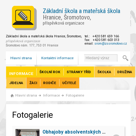
Základní škola a mateřská škola
Hranice, Šromotovo,
příspěvková organizace
Základní škola a mateřská škola Hranice, Šromotovo,
tel.: +420 581 659 166
fax: +420 581 603 013
příspěvková organizace
email:
srom@zssromotovo.cz
Šromotovo nám. 177, 753 01 Hranice
Hlavní strana
Kontaktní informace
ŠKOLNÍ ROK
STRÁNKY TŘÍD
ŠKOLKA
DRUŽINA
INFORMACE
JÍDELNA
ŽÁCI
RODIČE
UČITELÉ
Hlavní strana
Informace
Fotogalerie
Fotogalerie
Obhajoby absolventských prací žáků 9. ročníku.