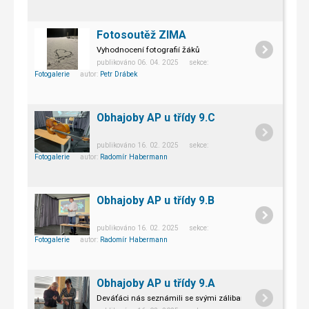
Fotosoutěž ZIMA
Vyhodnocení fotografií žáků
publikováno 06. 04. 2025 sekce:
Fotogalerie
autor:
Petr Drábek
Obhajoby AP u třídy 9.C
publikováno 16. 02. 2025 sekce:
Fotogalerie
autor:
Radomír Habermann
Obhajoby AP u třídy 9.B
publikováno 16. 02. 2025 sekce:
Fotogalerie
autor:
Radomír Habermann
Obhajoby AP u třídy 9.A
Deváťáci nás seznámili se svými zálibami a koníčky.
Dne 