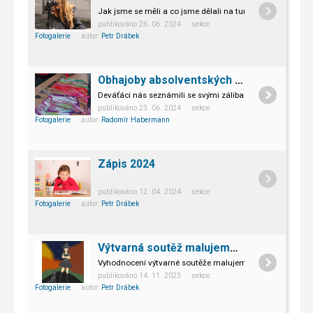
Jak jsme se měli a co jsme dělali na turisticko-mediální
publikováno 26. 06. 2024 sekce:
Fotogalerie
autor:
Petr Drábek
Obhajoby absolventských prací
Deváťáci nás seznámili se svými zálibami a koníčky.
publikováno 23. 06. 2024 sekce:
Fotogalerie
autor:
Radomír Habermann
Zápis 2024
publikováno 12. 04. 2024 sekce:
Fotogalerie
autor:
Petr Drábek
Výtvarná soutěž malujeme myší 2023
Vyhodnocení výtvarné soutěže malujeme myší
publikováno 14. 11. 2023 sekce:
Fotogalerie
autor:
Petr Drábek