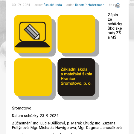
30. 09. 2024 sekce:
Školská rada
autor:
Radomír Habermann
tisk:
Zápis
ze
schůzky
Školské
rady ZŠ
a MŠ
Šromotovo
Datum schůzky: 23. 9. 2024
Zúčastnění: Ing. Lucie Bělíková, p. Marek Chudý, Ing. Zuzana
Foltýnová, Mgr. Michaela Hawigerová, Mgr. Dagmar Janoušková