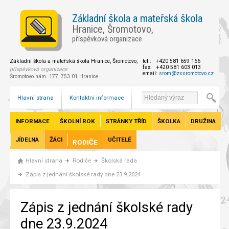
Základní škola a mateřská škola
Hranice, Šromotovo,
příspěvková organizace
Základní škola a mateřská škola Hranice, Šromotovo,
tel.: +420 581 659 166
fax: +420 581 603 013
příspěvková organizace
email:
srom@zssromotovo.cz
Šromotovo nám. 177, 753 01 Hranice
Hlavní strana
Kontaktní informace
INFORMACE
ŠKOLNÍ ROK
STRÁNKY TŘÍD
ŠKOLKA
DRUŽINA
JÍDELNA
ŽÁCI
UČITELÉ
RODIČE
Hlavní strana
Rodiče
Školská rada
Zápis z jednání školské rady dne 23.9.2024
Zápis z jednání školské rady
dne 23.9.2024