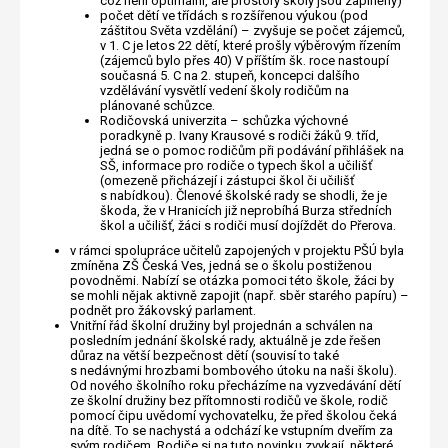
což není optimální, ale prostory školy jsou zaplněny)
počet dětí ve třídách s rozšířenou výukou (pod
záštitou Světa vzdělání) – zvyšuje se počet zájemců,
v 1. C je letos 22 dětí, které prošly výběrovým řízením
(zájemců bylo přes 40) V příštím šk. roce nastoupí
současná 5. C na 2. stupeň, koncepci dalšího
vzdělávání vysvětlí vedení školy rodičům na
plánované schůzce.
Rodičovská univerzita – schůzka výchovné
poradkyně p. Ivany Krausové s rodiči žáků 9. tříd,
jedná se o pomoc rodičům při podávání přihlášek na
SŠ, informace pro rodiče o typech škol a učilišť
(omezeně přicházejí i zástupci škol či učilišť
s nabídkou). Členové školské rady se shodli, že je
škoda, že v Hranicích již neprobíhá Burza středních
škol a učilišť, žáci s rodiči musí dojíždět do Přerova.
v rámci spolupráce učitelů zapojených v projektu PŠÚ byla
zmíněna ZŠ Česká Ves, jedná se o školu postiženou
povodněmi. Nabízí se otázka pomoci této škole, žáci by
se mohli nějak aktivně zapojit (např. sběr starého papíru) –
podnět pro žákovský parlament.
Vnitřní řád školní družiny byl projednán a schválen na
posledním jednání školské rady, aktuálně je zde řešen
důraz na větší bezpečnost dětí (souvisí to také
s nedávnými hrozbami bombového útoku na naši školu).
Od nového školního roku přecházíme na vyzvedávání dětí
ze školní družiny bez přítomnosti rodičů ve škole, rodič
pomocí čipu uvědomí vychovatelku, že před školou čeká
na dítě. To se nachystá a odchází ke vstupním dveřím za
svým rodičem. Rodiče si na tuto novinku zvykají, některé