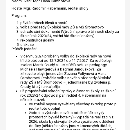
Neomluveni: Mgr. Hana Čamborová
Hosté: Mgr. Radomír Habermann, ředitel školy
Program:
přivítání všech členů a hostů
volba předsedy Školské rady ZŠ a MŠ Šromotovo
schvalování dokumentů (Výroční zpráva o činnosti školy za
školní rok 2023/24, vnitřní řád školní družiny)
rekonstrukce jídelny
diskuse
Průběh jednání:
V červnu 2024 proběhly volby do školské rady na nové
tříleté období od 12.7.2024 do 11.7.2027. Za rodiče byli
zvoleni Marek Chudý a Lucie Bělíková, za pedagogy
Michaela Hawigerová a Dagmar Janoušková. Za
zřizovatele byli jmenování Zuzana Foltýnová a Hana
Čamborová. Proběhla volba nového předsedy Školské
rady ZŠ a MŠ Šromotovo – jednohlasně byl zvolena p.
Chudý, který funkci přijal.
Při projednávání Výroční zprávy o činnosti školy za školní
rok 2023/24 odpovídal pan ředitel R. Habermann na
několik otázek:
ve zprávě nejsou vysvětleny všechny zkratky, proto p.
ředitel toto doplnil
žádost o výstavbu nového oddělení školky (v
prostorách bývalé kotelny) - vypadá na realizaci v r.
2026, škola by stávající školku využila pro oddělení
družiny (některé družiny jsou v kmenových třídách,