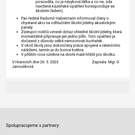
posoudila, co je návyková látka a co ne, zda
navržené kázeňské opatření koresponduje se
školním řádem).
Pan ředitel Radomír Habermann informoval členy o
chystané akci na odhlučnění školní jídelny akustickými
panely
Zástupci rodičů vznesli dotaz ohledně školní jídelny, která
momentálně připravuje jen jedno jídlo. Toto opatření je
dočasné z důvodu velké nemocnosti kuchařek.
V okolí školy jsou dokončeny práce spojené s retenčními
nádržemi, termín je do konce května.
V příštím roce vznikne na dvoře malé hřiště pro školku.
V Hranicích dne 26. 5. 2023 Zapsala: Mgr. D.
Janoušková
Spolupracujeme s partnery: