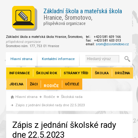
Základní škola a mateřská škola
Hranice, Šromotovo,
příspěvková organizace
Základní škola a mateřská škola Hranice, Šromotovo,
tel.: +420 581 659 166
fax: +420 581 603 013
příspěvková organizace
email:
srom@zssromotovo.cz
Šromotovo nám. 177, 753 01 Hranice
Hlavní strana
Kontaktní informace
INFORMACE
ŠKOLNÍ ROK
STRÁNKY TŘÍD
ŠKOLKA
DRUŽINA
JÍDELNA
ŽÁCI
UČITELÉ
RODIČE
Hlavní strana
Rodiče
Školská rada
Zápis z jednání školské rady dne 22.5.2023
Zápis z jednání školské rady
dne 22.5.2023