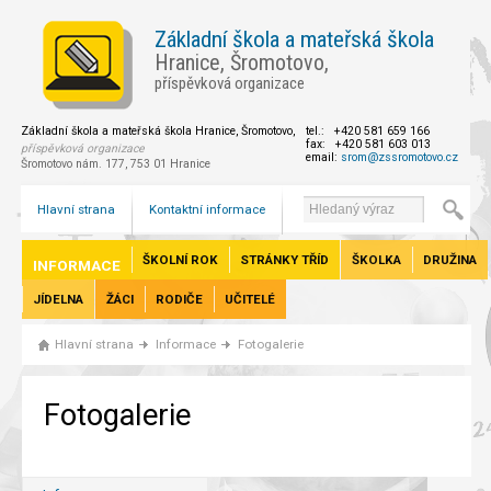
Základní škola a mateřská škola
Hranice, Šromotovo,
příspěvková organizace
Základní škola a mateřská škola Hranice, Šromotovo,
tel.: +420 581 659 166
fax: +420 581 603 013
příspěvková organizace
email:
srom@zssromotovo.cz
Šromotovo nám. 177, 753 01 Hranice
Hlavní strana
Kontaktní informace
ŠKOLNÍ ROK
STRÁNKY TŘÍD
ŠKOLKA
DRUŽINA
INFORMACE
JÍDELNA
ŽÁCI
RODIČE
UČITELÉ
Hlavní strana
Informace
Fotogalerie
Fotogalerie