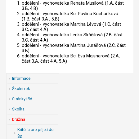
oddělení - vychovatelka Renata Musilová (1.A, část
3.B, 4.B)
oddělení - vychovatelka Bc. Pavlína Kuchaříková
(1.B, část 3.A , 5.B)
oddělení - vychovatelka Martina Lévová (1.C, část
3.C, část 4.A)
oddělení - vychovatelka Lenka Skřičilová (2.B, část
3.C, část 4.A)
oddělení - vychovatelka Martina Juráňová (2.C, část
3.B)
oddělení - vychovatelka Bc. Eva Mejsnarová (2.A,
část 3.A, část 4.A, 5.A)
Informace
Školní rok
Stránky tříd
Školka
Družina
Kritéria pro přijetí do
ŠD