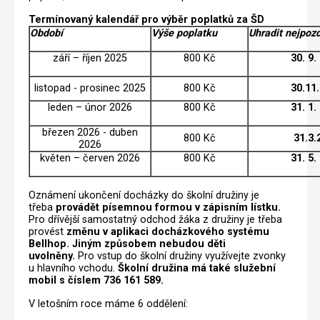
Termínovaný kalendář pro výběr poplatků za ŠD
Období
Výše poplatku
Uhradit nejpozd
září – říjen 2025
800 Kč
30. 9.
listopad - prosinec 2025
800 Kč
30.11
leden – únor 2026
800 Kč
31. 1.
březen 2026 - duben
800 Kč
31.3.
2026
květen – červen 2026
800 Kč
31. 5.
Oznámení ukončení docházky do školní družiny je
třeba
provádět písemnou formou v zápisním lístku.
Pro dřívější samostatný odchod žáka z družiny je třeba
provést
změnu v aplikaci docházkového systému
Bellhop. Jiným způsobem nebudou děti
uvolněny.
Pro vstup do školní družiny využívejte zvonky
u hlavního vchodu.
Školní družina má také služební
mobil s číslem 736 161 589.
V letošním roce máme 6 oddělení: