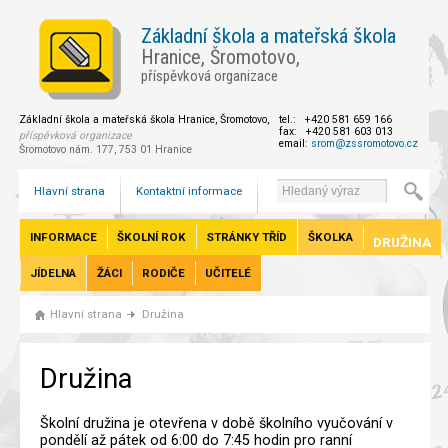
Základní škola a mateřská škola
Hranice, Šromotovo,
příspěvková organizace
Základní škola a mateřská škola Hranice, Šromotovo,
tel.: +420 581 659 166
fax: +420 581 603 013
příspěvková organizace
email:
srom@zssromotovo.cz
Šromotovo nám. 177, 753 01 Hranice
Hlavní strana
Kontaktní informace
INFORMACE
ŠKOLNÍ ROK
STRÁNKY TŘÍD
ŠKOLKA
DRUŽINA
JÍDELNA
ŽÁCI
RODIČE
UČITELÉ
Hlavní strana
Družina
Družina
Školní družina je otevřena v době školního vyučování v
pondělí až pátek od 6:00 do 7:45 hodin pro ranní