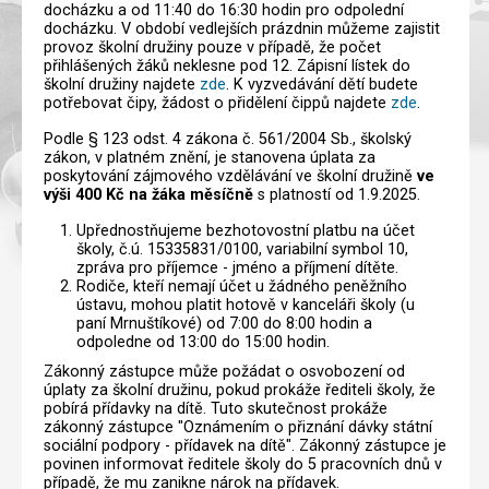
docházku a od 11:40 do 16:30 hodin pro odpolední
docházku. V období vedlejších prázdnin můžeme zajistit
provoz školní družiny pouze v případě, že počet
přihlášených žáků neklesne pod 12. Zápisní lístek do
školní družiny najdete
zde
. K vyzvedávání dětí budete
potřebovat čipy, žádost o přidělení čippů najdete
zde
.
Podle § 123 odst. 4 zákona č. 561/2004 Sb., školský
zákon, v platném znění, je stanovena úplata za
poskytování zájmového vzdělávání ve školní družině
ve
výši 400 Kč na žáka měsíčně
s platností od 1.9.2025.
Upřednostňujeme bezhotovostní platbu na účet
školy, č.ú. 15335831/0100, variabilní symbol 10,
zpráva pro příjemce - jméno a příjmení dítěte.
Rodiče, kteří nemají účet u žádného peněžního
ústavu, mohou platit hotově v kanceláři školy (u
paní Mrnuštíkové) od 7:00 do 8:00 hodin a
odpoledne od 13:00 do 15:00 hodin.
Zákonný zástupce může požádat o osvobození od
úplaty za školní družinu, pokud prokáže řediteli školy, že
pobírá přídavky na dítě. Tuto skutečnost prokáže
zákonný zástupce "Oznámením o přiznání dávky státní
sociální podpory - přídavek na dítě". Zákonný zástupce je
povinen informovat ředitele školy do 5 pracovních dnů v
případě, že mu zanikne nárok na přídavek.