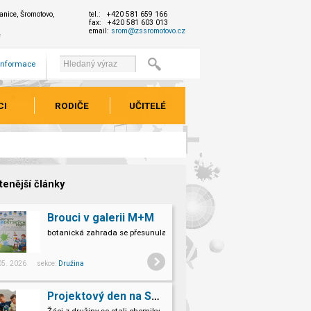
nice, Šromotovo,
tel.: +420 581 659 166
fax: +420 581 603 013
email:
srom@zssromotovo.cz
e
 informace
CI
RODIČE
UČITELÉ
tenější články
Brouci v galerii M+M
botanická zahrada se přesunula do galerii M+M
 05. 2026 sekce:
Družina
Projektový den na SPŠ Hranice