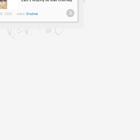
Žáci z družiny se stali chemiky.
 06. 2026 sekce:
Družina