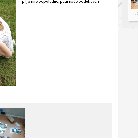
příjemné odpoledne, patří naše poděkování.
11.