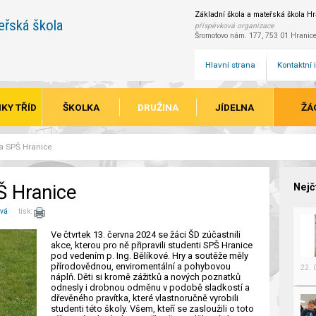
Základní škola a mateřská škola Hra
eřská škola
příspěvková organizace
Šromotovo nám. 177, 753 01 Hranic
Hlavní strana
Kontaktní
KY TŘÍD
ŠKOLKA
DRUŽINA
JÍDELNA
ŽÁ
na SPŠ Hranice
Š Hranice
Nejč
ová
tisk:
Ve čtvrtek 13. června 2024 se žáci ŠD zúčastnili
akce, kterou pro ně připravili studenti SPŠ Hranice
pod vedením p. Ing. Bělíkové. Hry a soutěže měly
přírodovědnou, enviromentální a pohybovou
22.
náplň. Děti si kromě zážitků a nových poznatků
odnesly i drobnou odměnu v podobě sladkostí a
dřevěného pravítka, které vlastnoručně vyrobili
studenti této školy. Všem, kteří se zasloužili o toto