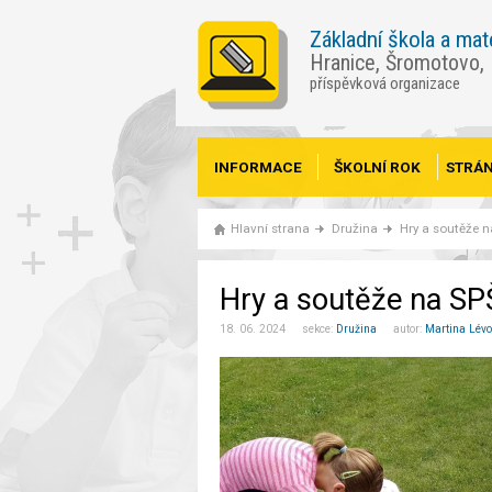
Základní škola a mat
Hranice, Šromotovo,
příspěvková organizace
INFORMACE
ŠKOLNÍ ROK
STRÁN
Hlavní strana
Družina
Hry a soutěže 
Hry a soutěže na SP
18. 06. 2024 sekce:
Družina
autor:
Martina Lév