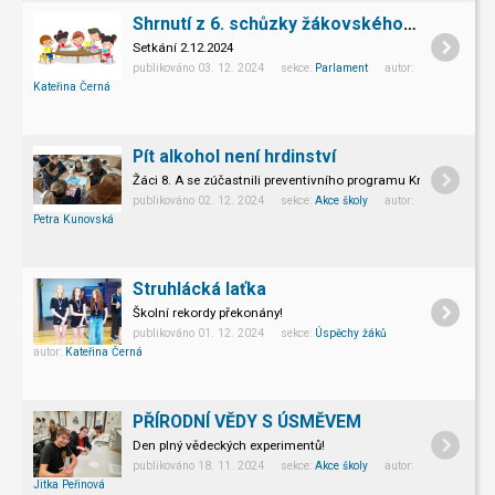
Shrnutí z 6. schůzky žákovského parlamentu
Setkání 2.12.2024
publikováno 03. 12. 2024 sekce:
Parlament
autor:
Kateřina Černá
Pít alkohol není hrdinství
Žáci 8. A se zúčastnili preventivního programu Krajské hygie
publikováno 02. 12. 2024 sekce:
Akce školy
autor:
Petra Kunovská
Struhlácká laťka
Školní rekordy překonány!
publikováno 01. 12. 2024 sekce:
Úspěchy žáků
autor:
Kateřina Černá
PŘÍRODNÍ VĚDY S ÚSMĚVEM
Den plný vědeckých experimentů!
publikováno 18. 11. 2024 sekce:
Akce školy
autor:
Jitka Peřinová