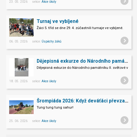
23. 05. 2026 sekce:
Akce školy
Turnaj ve vybíjené
Žáci 5. tříd se dne 29. 4. zúčastnili turnaje ve vybíjené.
06. 05. 2026 sekce:
Úspěchy žáků
Dějepisná exkurze do Národního památníku II. sv. války v Hrabyni
Dějepisná exkurze do Národního památníku II. světové války 
18. 05. 2026 sekce:
Akce školy
Šrompiáda 2026: Když deváťáci převzali velení
Tung tung tung sahur!
25. 06. 2026 sekce:
Akce školy