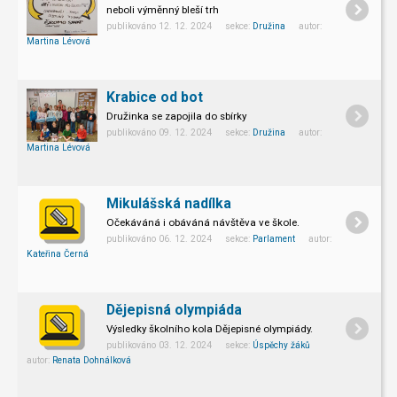
neboli výměnný bleší trh
publikováno 12. 12. 2024 sekce:
Družina
autor:
Martina Lévová
Krabice od bot
Družinka se zapojila do sbírky
publikováno 09. 12. 2024 sekce:
Družina
autor:
Martina Lévová
Mikulášská nadílka
Očekáváná i obáváná návštěva ve škole.
publikováno 06. 12. 2024 sekce:
Parlament
autor:
Kateřina Černá
Dějepisná olympiáda
Výsledky školního kola Dějepisné olympiády.
V úterý 3. prosince se konalo školní kolo Dějepisné olympiády
publikováno 03. 12. 2024 sekce:
Úspěchy žáků
autor:
Renata Dohnálková