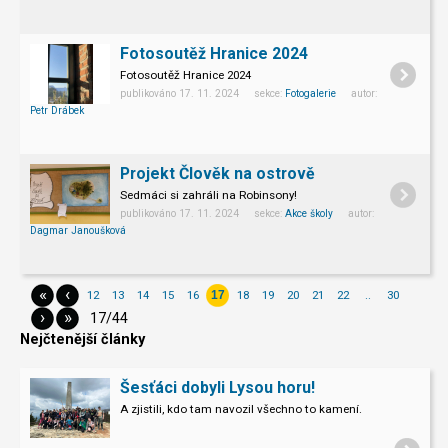
Fotosoutěž Hranice 2024
Fotosoutěž Hranice 2024
publikováno 17. 11. 2024 sekce:
Fotogalerie
autor:
Petr Drábek
Projekt Člověk na ostrově
Sedmáci si zahráli na Robinsony!
publikováno 17. 11. 2024 sekce:
Akce školy
autor:
Dagmar Janoušková
«
‹
12
13
14
15
16
18
19
20
21
22
..
30
17
›
»
17/44
Nejčtenější články
Šesťáci dobyli Lysou horu!
A zjistili, kdo tam navozil všechno to kamení.