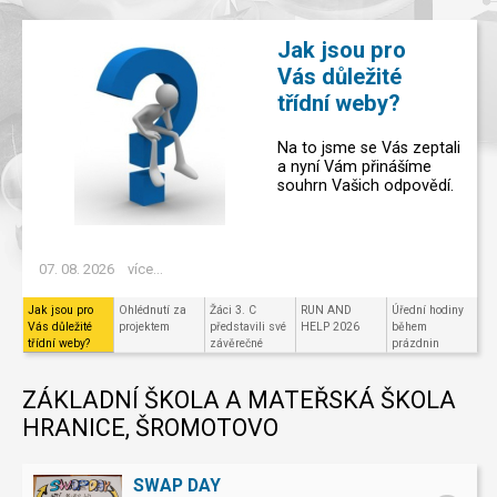
Jak jsou pro
Vás důležité
třídní weby?
Na to jsme se Vás zeptali
a nyní Vám přinášíme
souhrn Vašich odpovědí.
07. 08. 2026
více...
Jak jsou pro
Ohlédnutí za
Žáci 3. C
RUN AND
Úřední hodiny
Vás důležité
projektem
představili své
HELP 2026
během
třídní weby?
závěrečné
prázdnin
projekty v
Code.org
ZÁKLADNÍ ŠKOLA A MATEŘSKÁ ŠKOLA
HRANICE, ŠROMOTOVO
SWAP DAY