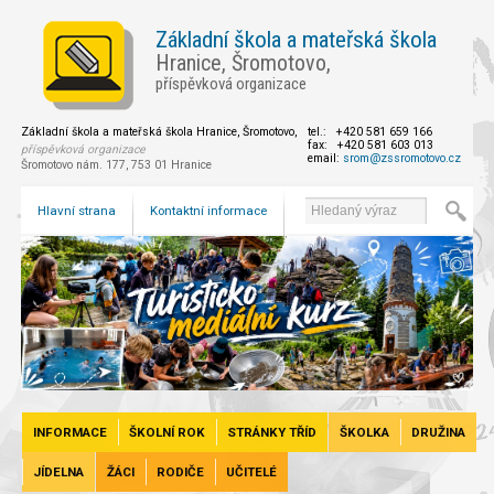
Základní škola a mateřská škola
Hranice, Šromotovo,
příspěvková organizace
Základní škola a mateřská škola Hranice, Šromotovo,
tel.: +420 581 659 166
fax: +420 581 603 013
příspěvková organizace
email:
srom@zssromotovo.cz
Šromotovo nám. 177, 753 01 Hranice
Hlavní strana
Kontaktní informace
INFORMACE
ŠKOLNÍ ROK
STRÁNKY TŘÍD
ŠKOLKA
DRUŽINA
JÍDELNA
ŽÁCI
RODIČE
UČITELÉ